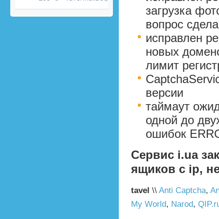
загрузка фот
вопрос сдел
исправлен рег
новых домено
лимит регистр
CaptchaServi
версии
таймаут ожид
одной до дву
ошибок ERR
Сервис i.ua
зак
ящиков с ip, 
tavel
\\
Anti Captcha
,
An
My World
,
Narod
,
QIP.r