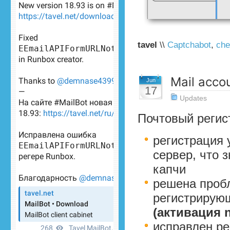
tavel
\\
Captchabot
,
che
Mail accou
Jun
17
Updates
Почтовый регист
регистрация 
сервер, что 
капчи
решена пробл
регистрирующ
(активация 
исправлен рег