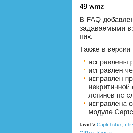
49 wmz.
В FAQ добавле
задаваемыми во
них.
Также в версии 
исправлены ре
исправлен че
исправлен пр
некритичной 
логинов по с
исправлена об
модуле Captc
tavel
\\
Captchabot
,
che
QIP.ru
,
Yandex