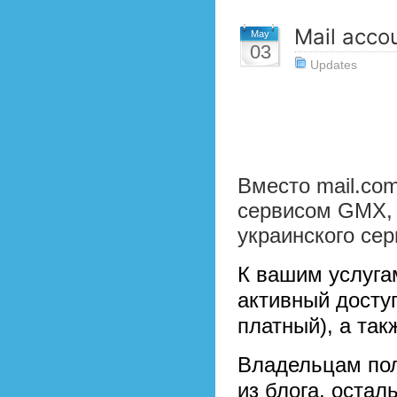
Mail accou
May
03
Updates
Вместо mail.co
сервисом GMX, 
украинского се
К вашим услугам
активный досту
платный), а та
Владельцам пол
из блога, остал