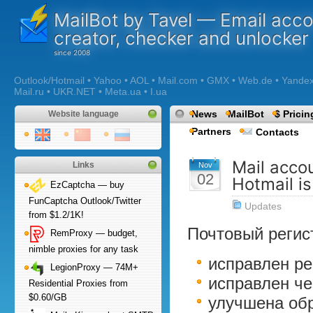
MailBot by Tavel — Email acc
creator, checker and unlocker
Outlook/Hotmail • Yahoo • AOL • Mail.com • GMX • Web.de • Yandex •
Mail.ru • UKR.NET • Meta.ua • I.ua
News
MailBot
$ Pricin
Website language
Partners
Contacts
Mail accou
Links
Nov
02
Hotmail i
EzCaptcha — buy
FunCaptcha Outlook/Twitter
Updates
from $1.2/1K!
Почтовый регист
RemProxy — budget,
nimble proxies for any task
исправлен ре
LegionProxy — 74M+
исправлен че
Residential Proxies from
$0.60/GB
улучшена об