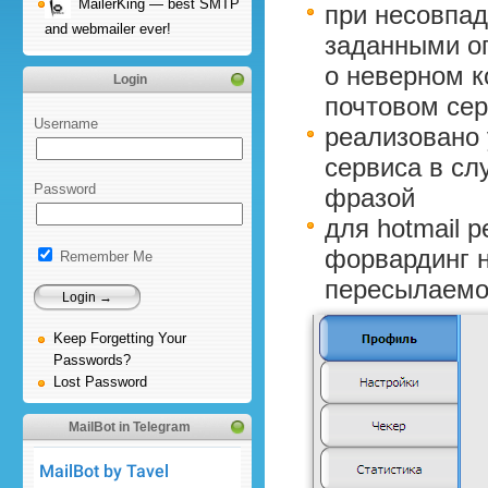
MailerKing — best SMTP
при несовпад
and webmailer ever!
заданными ог
о неверном к
Login
почтовом се
Username
реализовано 
сервиса в сл
Password
фразой
для hotmail 
форвардинг н
Remember Me
пересылаемо
Keep Forgetting Your
Passwords?
Lost Password
MailBot in Telegram