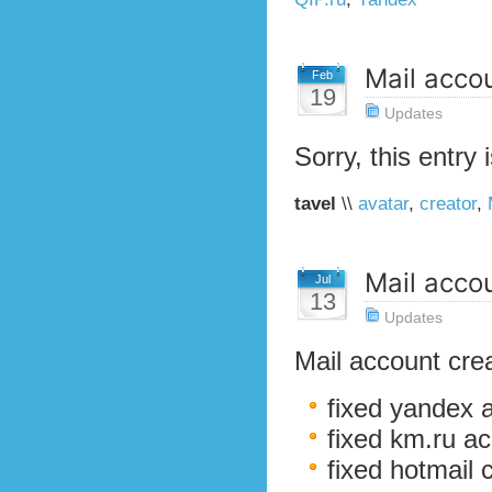
Mail acco
Feb
19
Updates
Sorry, this entry 
tavel
\\
avatar
,
creator
,
Mail acco
Jul
13
Updates
Mail account cre
fixed yandex 
fixed km.ru a
fixed hotmail 