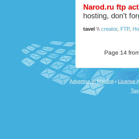
Narod.ru
ftp
act
hosting, don’t fo
tavel
\\
creator
,
FTP
,
Ho
Page 14 fro
Advertise in MailBot
•
License 
Tav