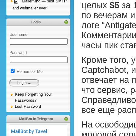
MailerKing — best SMTP
целых
$5
за 
and webmailer ever!
по вечерам и
Login
логе “Antig
Комментарии,
Username
часы пик ста
Password
Кроме того, 
Captchabot, 
Remember Me
отвечает на 
что сервис, р
Keep Forgetting Your
Справедливос
Passwords?
Lost Password
все еще расп
MailBot in Telegram
На освободи
молодой сер