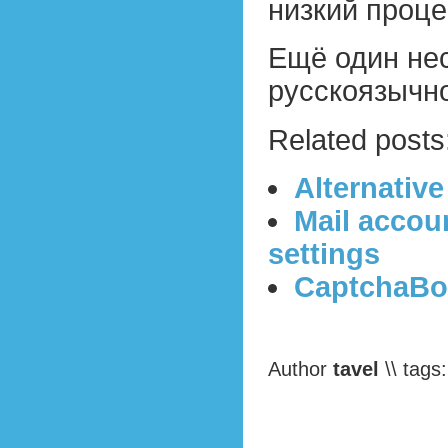
низкий проце
Ещё один не
русскоязычно
Related posts
Alternativ
Mail accoun
settings
CaptchaBot
Author
tavel
\\ tags