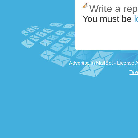
Write a rep
You must be
l
Advertise in MailBot
•
License 
Tav