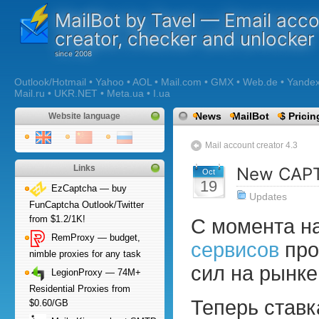
MailBot by Tavel — Email acc
creator, checker and unlocker
Outlook/Hotmail • Yahoo • AOL • Mail.com • GMX • Web.de • Yandex •
Mail.ru • UKR.NET • Meta.ua • I.ua
News
MailBot
$ Pricin
Website language
Mail account creator 4.3
Links
New CAPTC
Oct
19
EzCaptcha — buy
Updates
FunCaptcha Outlook/Twitter
from $1.2/1K!
С момента н
RemProxy — budget,
сервисов
про
nimble proxies for any task
сил на рынке
LegionProxy — 74M+
Residential Proxies from
Теперь ставк
$0.60/GB