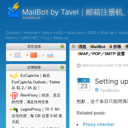
MailBot by Tavel｜邮箱注
Outlook／Hotmail • Yahoo • AOL • Mail.com • GMX • Web.de • Yandex 
Mail.ru • UKR.NET • I.ua • Meta.ua
消息
MailBot
$ 价格
语言选择
IMAP／POP／SMTP 设置
Mail account creator 3.58. Anti
友情链接
EzCaptcha｜购买
Setting u
7月
FunCaptcha Outlook／Twitter
23
从 $1.2／1K 起！
Tips&tricks
RemProxy｜经济、灵活
抱歉，这个条目只能用俄
的代理，满足任何任务
LegionProxy｜74 个 M+
Related posts:
住宅代理，每 GB 仅需 0.60 美
元起
Proxy checker