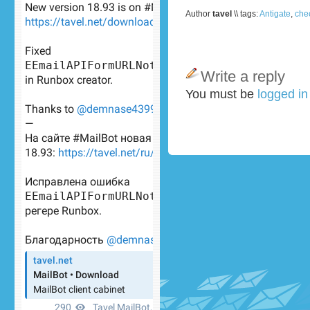
Author
tavel
\\ tags:
Antigate
,
che
Write a reply
You must be
logged i