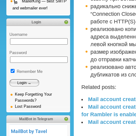
MailerKing — best SMTP
радикально сниж
and webmailer ever!
“Connection Close
работе с HTTP(S)
Login
реализовано коп
Username
адреса выделенно
левой кнопкой м
размер изображен
Password
до отправки капчи
реализовано авт
Remember Me
дубликатов из сл
Related posts:
Keep Forgetting Your
Mail account creat
Passwords?
Mail account crea
Lost Password
for Rambler is enabl
MailBot in Telegram
Mail account creat