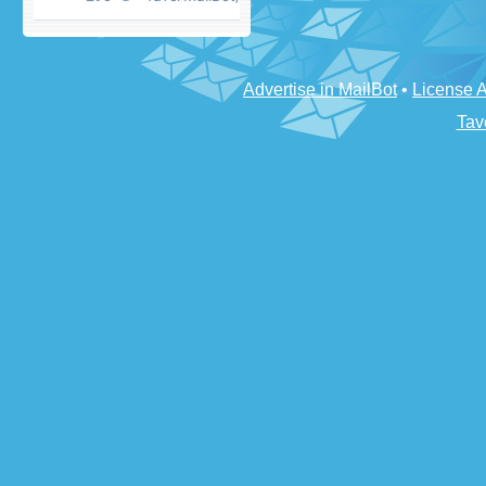
Advertise in MailBot
•
License 
Tav