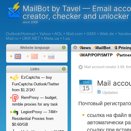
MailBot by Tavel — Email acc
creator, checker and unlocker
Outlook/Hotmail • Yahoo • AOL • Mail.com • GMX • Web.de • Yandex •
Mail.ru • UKR.NET • Meta.ua • I.ua
News
MailBot
$ Pricin
Website language
IMAP/POP/SMTP
Partne
Mail account creator 3.99. K
Links
EzCaptcha — buy
Mail accou
Oct
FunCaptcha Outlook/Twitter
15
from $1.2/1K!
Updates
RemProxy — budget,
Почтовый регистрат
nimble proxies for any task
LegionProxy — 74M+
ссылка на файл в
Residential Proxies from
автоматически р
$0.60/GB
ссылку при встав