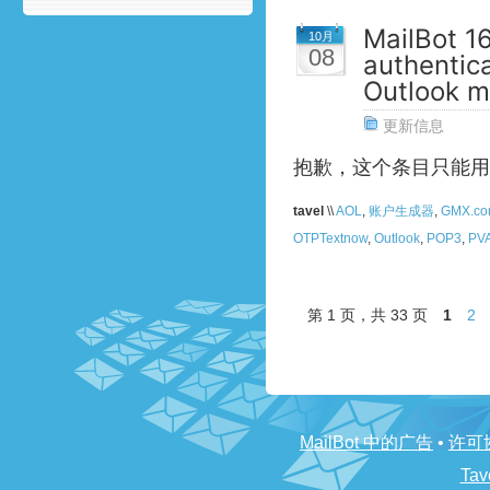
MailBot 1
10月
08
authentica
Outlook ma
更新信息
抱歉，这个条目只能用
tavel
\\
AOL
,
账户生成器
,
GMX.c
OTPTextnow
,
Outlook
,
POP3
,
PV
第 1 页，共 33 页
1
2
MailBot 中的广告
•
许可
Tav