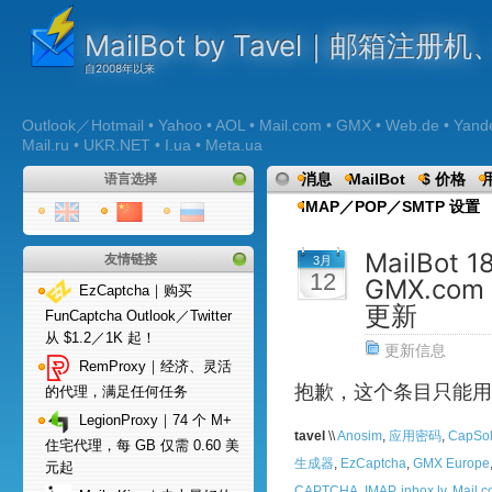
MailBot by Tavel｜邮箱注
Outlook／Hotmail • Yahoo • AOL • Mail.com • GMX • Web.de • Yandex 
Mail.ru • UKR.NET • I.ua • Meta.ua
消息
MailBot
$ 价格
语言选择
IMAP／POP／SMTP 设置
MailBot 
友情链接
3月
12
GMX.com
EzCaptcha｜购买
更新
FunCaptcha Outlook／Twitter
从 $1.2／1K 起！
更新信息
RemProxy｜经济、灵活
抱歉，这个条目只能用
的代理，满足任何任务
LegionProxy｜74 个 M+
tavel
\\
Anosim
,
应用密码
,
CapSol
住宅代理，每 GB 仅需 0.60 美
生成器
,
EzCaptcha
,
GMX Europe
元起
CAPTCHA
,
IMAP
,
inbox.lv
,
Mail.