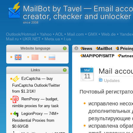
MailBot by Tavel — Email acc
creator, checker and unlocker
Outlook/Hotmail • Yahoo • AOL • Mail.com • GMX • Web.de • Yandex •
Mail.ru • UKR.NET • Meta.ua • I.ua
News
MailBot
$ Pricin
Website language
IMAP/POP/SMTP
Partne
Mail accou
Links
Mar
11
EzCaptcha — buy
Updates
FunCaptcha Outlook/Twitter
Почтовый регистрат
from $1.2/1K!
RemProxy — budget,
исправлено несо
nimble proxies for any task
дополнительных 
LegionProxy — 74M+
результирующие
Residential Proxies from
исправлена обра
$0.60/GB