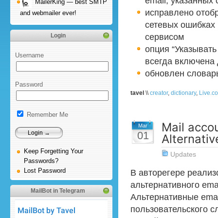
email, указанных
MailerKing — best SMTP
исправлено отоб
and webmailer ever!
сетевых ошибках 
сервисом
Login
опция “Указывать
Username
всегда включена 
обновлен словар
Password
tavel
\\
creator
,
dictionary
,
Live.c
Remember Me
Mail accou
Mar
01
Alternativ
Keep Forgetting Your
Updates
Passwords?
Lost Password
В авторегере реализ
альтернативного emai
MailBot in Telegram
Альтернативные email
пользовательского с