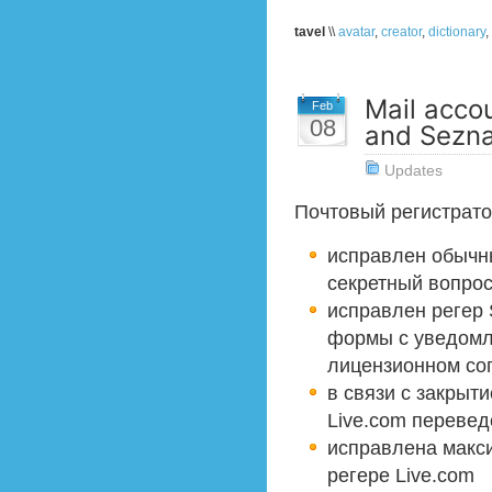
tavel
\\
avatar
,
creator
,
dictionary
,
Mail accou
Feb
08
and Sezna
Updates
Почтовый регистрато
исправлен обычны
секретный вопрос
исправлен регер 
формы с уведомл
лицензионном со
в связи с закрыти
Live.com перевед
исправлена макс
регере Live.com