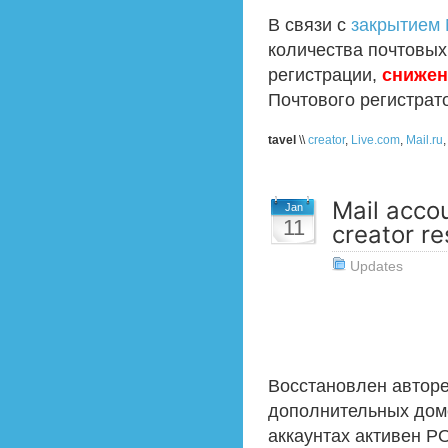
В связи с
закрытием 
количества почтовых
регистрации,
снижен
Почтового регистрат
tavel
\\
creator
,
Live.com
,
Mail.ru
Mail accou
Jan
11
creator r
Updates
Восстановлен автор
дополнительных дом
аккаунтах активен P