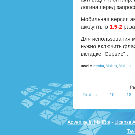
логина перед запрос
Мобильная версия ав
аккаунты в
1.5-2
раза
Для использования м
нужно включить флаж
вкладке “Сервис” .
tavel
\\
creator
,
Mail.ru
,
Mail.ua
Pa
First
«
...
10
...
18
Advertise in MailBot
•
License 
Tav