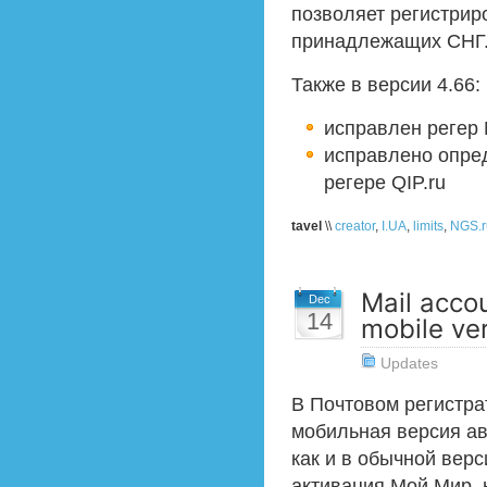
позволяет регистриро
принадлежащих СНГ
Также в версии 4.66:
исправлен регер 
исправлено опре
регере QIP.ru
tavel
\\
creator
,
I.UA
,
limits
,
NGS.r
Mail accou
Dec
14
mobile ver
Updates
В Почтовом регистра
мобильная версия авт
как и в обычной вер
активация Мой Мир, 