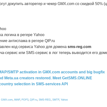
могут докупить авторегер и чекер GMX.com со скидкой 50% (
.
ahoo
а логина в регере Yahoo
ние антиспама в регере QIP.ru
авлен код сервиса Yahoo для домена
sms-reg.com
пча-сервис или SMS-сервис в лог теперь выводится его дом
IMAP/SMTP activation in GMX.com accounts and big bugfix
and Meta.ua creators restored. Meet GetSMS.ONLINE
country selection in SMS-services API
,
GMX.com
,
IMAP
,
POP3
,
QIP.ru
,
SMS-REG
,
SMTP
,
Yahoo