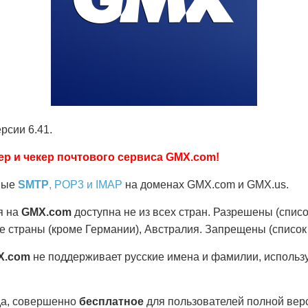
рсии 6.41.
р и чекер почтового сервиса GMX.com!
вные
SMTP
, POP3 и IMAP
на доменах GMX.com и GMX.us.
я на
GMX.com
доступна не из всех стран. Разрешены (списо
е страны (кроме Германии), Австралия. Запрещены (список 
X.com
не поддерживает русские имена и фамилии, использ
гда, совершенно
бесплатное
для пользователей полной верс