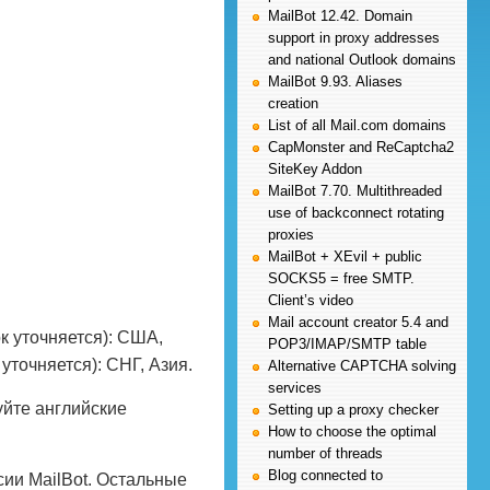
MailBot 12.42. Domain
support in proxy addresses
and national Outlook domains
MailBot 9.93. Aliases
creation
List of all Mail.com domains
CapMonster and ReCaptcha2
SiteKey Addon
MailBot 7.70. Multithreaded
use of backconnect rotating
proxies
MailBot + XEvil + public
SOCKS5 = free SMTP.
Client’s video
Mail account creator 5.4 and
к уточняется): США,
POP3/IMAP/SMTP table
уточняется): СНГ, Азия.
Alternative CAPTCHA solving
services
уйте английские
Setting up a proxy checker
How to choose the optimal
number of threads
Blog connected to
ии MailBot. Остальные