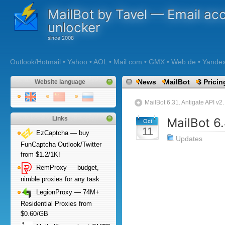
MailBot by Tavel — Email ac
unlocker
Outlook/Hotmail • Yahoo • AOL • Mail.com • GMX • Web.de • Yandex •
News
MailBot
$ Pricin
Website language
MailBot 6.31. Antigate API v2.
Links
MailBot 6
Oct
11
EzCaptcha — buy
Updates
FunCaptcha Outlook/Twitter
from $1.2/1K!
RemProxy — budget,
nimble proxies for any task
LegionProxy — 74M+
Residential Proxies from
$0.60/GB