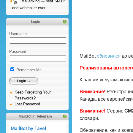
MailerKing — best SMTP
and webmailer ever!
Login
Username
Password
MailBot
обновился
до ве
Реализованы автореге
Remember Me
К вашим услугам акти
Внимание!
Регистраци
Keep Forgetting Your
Passwords?
Канада, все европейски
Lost Password
Внимание!
Сервис
GM
MailBot in Telegram
словари.
Обновление, как и все