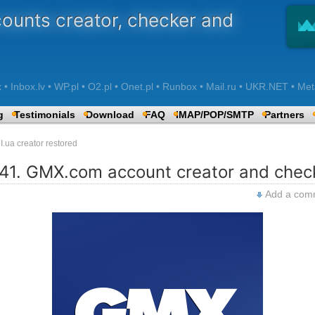
counts creator, checker and
 Inbox.lv • WP.pl • O2.pl • Onet.pl • Runbox • Mail.ru • UKR.NET • Met
g
Testimonials
Download
FAQ
IMAP/POP/SMTP
Partners
 I.ua creator restored
.41. GMX.com account creator and chec
Add a com