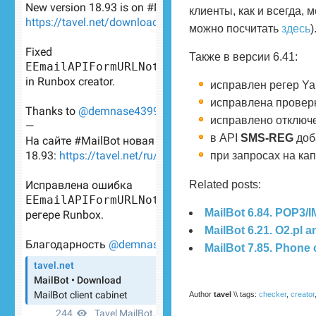
клиенты, как и всегда, 
можно посчитать
здесь
)
Также в версии 6.41:
исправлен регер Y
исправлена проверк
исправлено отключе
в API
SMS-REG
доб
при запросах на ка
Related posts:
MailBot 6.84. POP3/
MailBot 6.21. O2.pl 
MailBot 7.85. Phone 
Author
tavel
\\ tags:
checker
,
creator