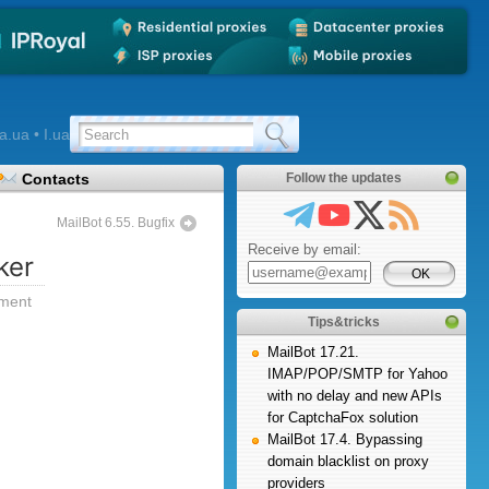
a.ua • I.ua
Contacts
Follow the updates
MailBot 6.55. Bugfix
Receive by email:
ker
ment
Tips&tricks
MailBot 17.21.
IMAP/POP/SMTP for Yahoo
with no delay and new APIs
for CaptchaFox solution
MailBot 17.4. Bypassing
domain blacklist on proxy
providers