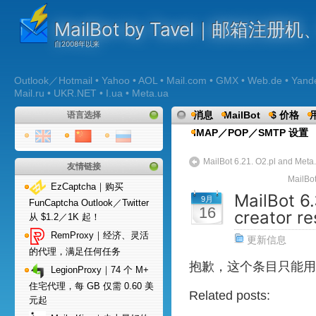
MailBot by Tavel｜邮箱注
Outlook／Hotmail • Yahoo • AOL • Mail.com • GMX • Web.de • Yandex 
Mail.ru • UKR.NET • I.ua • Meta.ua
消息
MailBot
$ 价格
语言选择
IMAP／POP／SMTP 设置
MailBot 6.21. O2.pl and Met
友情链接
MailBo
EzCaptcha｜购买
MailBot 6.
9月
FunCaptcha Outlook／Twitter
16
creator r
从 $1.2／1K 起！
RemProxy｜经济、灵活
更新信息
的代理，满足任何任务
抱歉，这个条目只能用
LegionProxy｜74 个 M+
住宅代理，每 GB 仅需 0.60 美
Related posts:
元起