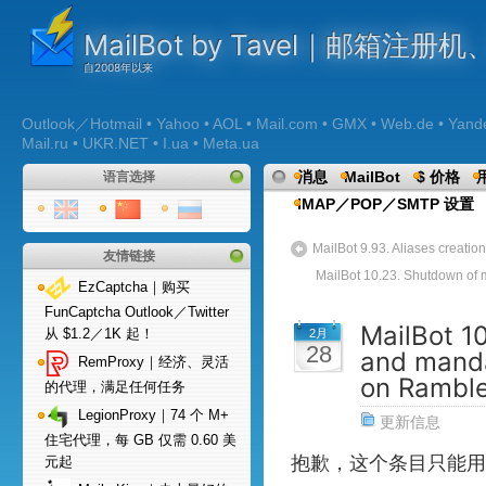
MailBot by Tavel｜邮箱注
Outlook／Hotmail • Yahoo • AOL • Mail.com • GMX • Web.de • Yandex 
Mail.ru • UKR.NET • I.ua • Meta.ua
消息
MailBot
$ 价格
语言选择
IMAP／POP／SMTP 设置
MailBot 9.93. Aliases creation
友情链接
MailBot 10.23. Shutdown of 
EzCaptcha｜购买
FunCaptcha Outlook／Twitter
MailBot 10
从 $1.2／1K 起！
2月
28
and manda
RemProxy｜经济、灵活
on Rambl
的代理，满足任何任务
LegionProxy｜74 个 M+
更新信息
住宅代理，每 GB 仅需 0.60 美
抱歉，这个条目只能用
元起