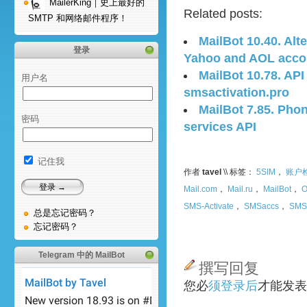
MailerKing｜史上最好的
Related posts:
SMTP 和网络邮件程序！
MailBot 10.40. Alte
登录
Yahoo and AOL acco
MailBot 10.78. AP
用户名
smsactivation.pro
MailBot 7.85. Phon
密码
services API
记住我
作者
tavel
\\ 标签：
5SIM
，
账户
Mail.com
，
Mail.ru
，
MailBot
，
O
SMS-Activate
，
SMSaccs
，
SMS
总是忘记密码？
忘记密码？
Telegram 中的 MailBot
撰写回复
您必
须登录后
才能发表