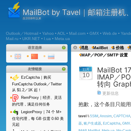
MailBot by Tavel｜邮箱注
Outlook／Hotmail • Yahoo • AOL • Mail.com • GMX • Web.de • Yandex 
Mail.ru • UKR.NET • I.ua • Meta.ua
消息
MailBot
$ 价格
语言选择
IMAP／POP／SMTP 设置
MailBot
友情链接
11月
10
IMAP／P
EzCaptcha｜购买
转向 Graph
FunCaptcha Outlook／Twitter
从 $1.2／1K 起！
更新信息
RemProxy｜经济、灵活
抱歉，这个条目只能用
的代理，满足任何任务
LegionProxy｜74 个 M+
tavel
\\
5SIM
,
Anosim
,
CAPTCHA
住宅代理，每 GB 仅需 0.60 美
器
,
账户生成器
,
EzCaptcha
,
GMX
元起
IMAP
,
MailBot
,
Meta.ua
,
Mg-Capt