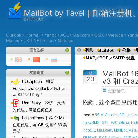
MailBot by Tavel｜邮箱注
Outlook／Hotmail • Yahoo • AOL • Mail.com • GMX • Web.de • Yandex 
Mail.ru • UKR.NET • I.ua • Meta.ua
消息
MailBot
$ 价格
语言选择
IMAP／POP／SMTP 设置
MailBot
友情链接
8月
23
v3 和 Cra
EzCaptcha｜购买
FunCaptcha Outlook／Twitter
更新信息
从 $1.2／1K 起！
抱歉，这个条目只能用
RemProxy｜经济、灵活
的代理，满足任何任务
tavel
\\
5SIM
,
Anosim
,
AOL
,
api-s
LegionProxy｜74 个 M+
daisySMS
,
导出
,
EzCaptcha
,
fire
住宅代理，每 GB 仅需 0.60 美
inbox.lv
,
Mail.com
,
MailBot
,
Meta
元起
SIMSMS
,
SMS-Activate
,
SMS-M