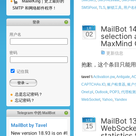
MailerKing｜史上最好的
SMSPool
,
TLS
,
解锁工具
,
用户名
SMTP 和网络邮件程序！
登录
MailBot 1
1月
02
selection 
用户名
MaxMind 
密码
更新信息
抱歉，这个条目只能用
记住我
tavel
\\
Activation.pw
,
Antigate
,
A
CAPTCHAs.IO
,
账户检查器
,
账户
Onet.pl
,
Outlook
,
POP3
,
代理检测
总是忘记密码？
WebSocket
,
Yahoo
,
Yandex
忘记密码？
Telegram 中的 MailBot
MailBot 1
12月
15
WebSocke
statistics 