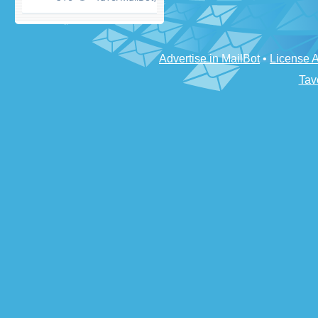
Advertise in MailBot
•
License 
Tav