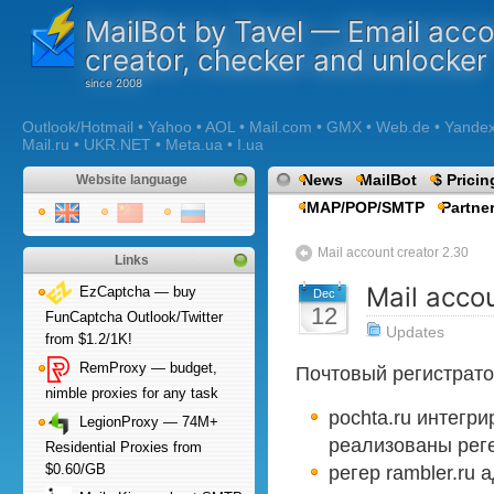
MailBot by Tavel — Email acc
creator, checker and unlocker
Outlook/Hotmail • Yahoo • AOL • Mail.com • GMX • Web.de • Yandex •
Mail.ru • UKR.NET • Meta.ua • I.ua
News
MailBot
$ Pricin
Website language
IMAP/POP/SMTP
Partne
Mail account creator 2.30
Links
Mail acco
EzCaptcha — buy
Dec
12
FunCaptcha Outlook/Twitter
Updates
from $1.2/1K!
RemProxy — budget,
Почтовый регистрато
nimble proxies for any task
pochta.ru интегрир
LegionProxy — 74M+
реализованы регер
Residential Proxies from
$0.60/GB
регер rambler.ru 