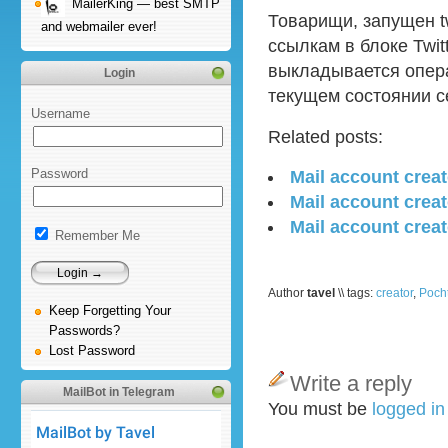
MailerKing — best SMTP
Товарищи, запущен tw
and webmailer ever!
ссылкам в блоке Twit
выкладывается опер
Login
текущем состоянии с
Username
Related posts:
Password
Mail account creat
Mail account creat
Mail account creat
Remember Me
Author
tavel
\\ tags:
creator
,
Pocht
Keep Forgetting Your
Passwords?
Lost Password
Write a reply
MailBot in Telegram
You must be
logged i