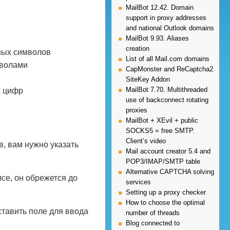
MailBot 12.42. Domain
support in proxy addresses
and national Outlook domains
MailBot 9.93. Aliases
creation
ных символов
List of all Mail.com domains
мволами
CapMonster and ReCaptcha2
SiteKey Addon
MailBot 7.70. Multithreaded
х цифр
use of backconnect rotating
proxies
MailBot + XEvil + public
SOCKS5 = free SMTP.
Client’s video
в, вам нужно указать
Mail account creator 5.4 and
POP3/IMAP/SMTP table
Alternative CAPTCHA solving
се, он обрежется до
services
Setting up a proxy checker
How to choose the optimal
ставить поле для ввода
number of threads
Blog connected to