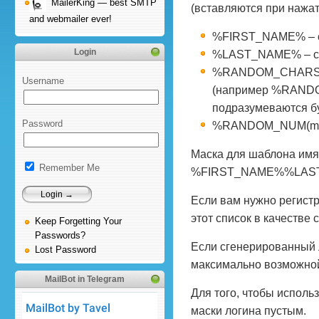
MailerKing — best SMTP
(вставляются при нажат
and webmailer ever!
%FIRST_NAME% – сл
Login
%LAST_NAME% – слу
%RANDOM_CHARS(min
Username
(например %RANDOM
подразумеваются б
Password
%RANDOM_NUM(min,m
Маска для шаблона имя
Remember Me
%FIRST_NAME%%LAS
Если вам нужно регистр
этот список в качеств
Keep Forgetting Your
Passwords?
Если сгенерированный 
Lost Password
максимально возможно
MailBot in Telegram
Для того, чтобы исполь
маски логина пустым.