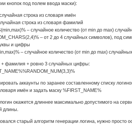
ии кнопок под полем ввода маски):
учайная строка из словаря имён
чайная строка из словаря фамилий
,max)% – случайное количество (от min до max) случай
_CHARS(2,4)% – от 2 до 4 случайных символов), под си
уквы и цифры
ax)% – случайное количество (от min до max) случайны
 + фамилия + ровно 3 случайных цифры:
T_NAME%%RANDOM_NUM(3,3)%
ировать аккаунты по заранее составленному списку логино
е словаря имён и задать маску %FIRST_NAME%
логин окажется длиннее максимально допустимого на серви
й длины.
зовался старый алгоритм генерации логина, нужно просто о