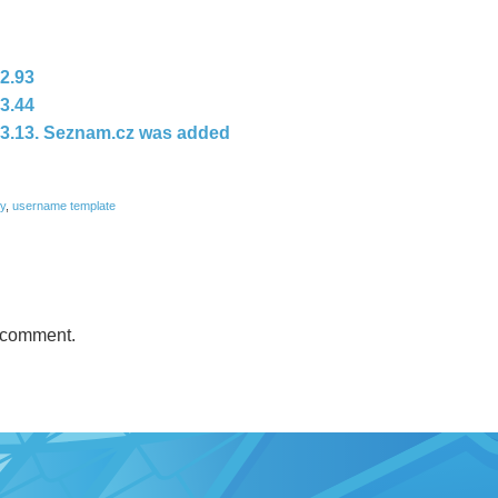
 2.93
 3.44
r 3.13. Seznam.cz was added
ry
,
username template
 comment.