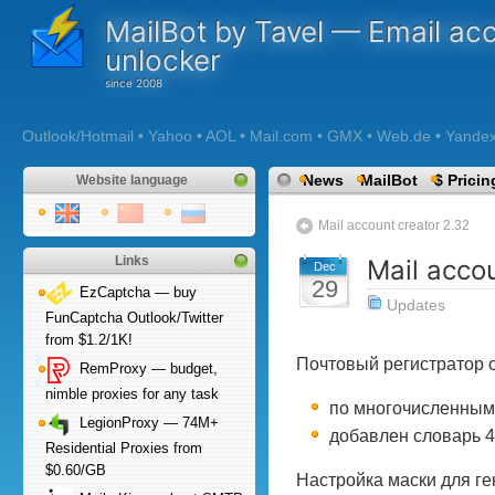
MailBot by Tavel — Email ac
unlocker
Outlook/Hotmail • Yahoo • AOL • Mail.com • GMX • Web.de • Yandex •
News
MailBot
$ Pricin
Website language
Mail account creator 2.32
Links
Mail acco
Dec
29
EzCaptcha — buy
Updates
FunCaptcha Outlook/Twitter
from $1.2/1K!
Почтовый регистратор о
RemProxy — budget,
nimble proxies for any task
по многочисленным 
LegionProxy — 74M+
добавлен словарь 4
Residential Proxies from
$0.60/GB
Настройка маски для ге