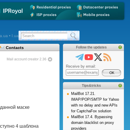
a.ua • I.ua
Contacts
Follow the updates
Mail account creator 2.36
Receive by email:
Tips&tricks
MailBot 17.21.
IMAP/POP/SMTP for Yahoo
with no delay and new APIs
аданной маске
for CaptchaFox solution
MailBot 17.4. Bypassing
domain blacklist on proxy
оступно 4 шаблона
providers