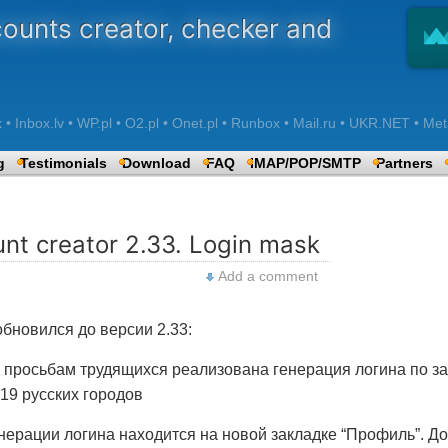
counts creator, checker and
 Inbox.lv • WP.pl • O2.pl • Onet.pl • Runbox • Mail.ru • UKR.NET • Met
g
Testimonials
Download
FAQ
IMAP/POP/SMTP
Partners
unt creator 2.33. Login mask
Add a comment
бновился до версии 2.33:
просьбам трудящихся реализована генерация логина по з
19 русских городов
нерации логина находится на новой закладке “Профиль”. Д